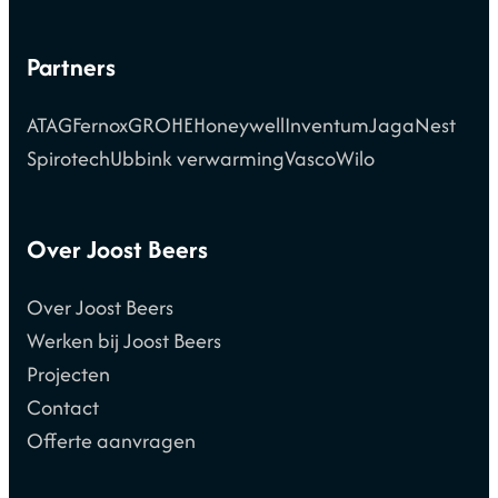
Partners
ATAG
Fernox
GROHE
Honeywell
Inventum
Jaga
Nest
Spirotech
Ubbink verwarming
Vasco
Wilo
Over Joost Beers
Over Joost Beers
Werken bij Joost Beers
Projecten
Contact
Offerte aanvragen