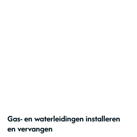
15
+
jaar ervaring –
Deskundige
loodgieters met jarenlange
kennis
Gas- en waterleidingen installeren
en vervangen